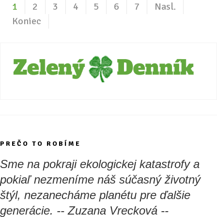
1
2
3
4
5
6
7
Nasl.
Koniec
PREČO TO ROBÍME
Sme na pokraji ekologickej katastrofy a
pokiaľ nezmeníme náš súčasný životný
štýl, nezanecháme planétu pre ďalšie
generácie. -- Zuzana Vrecková --