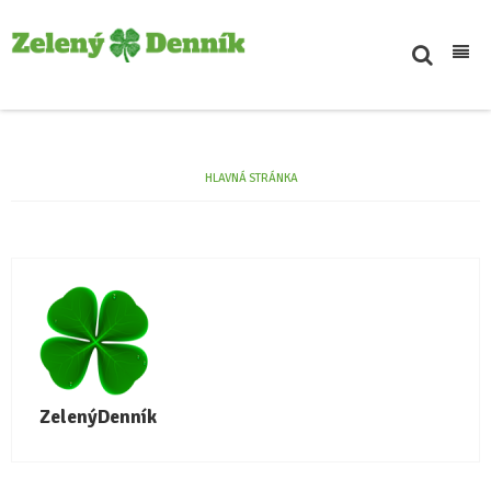
Inšpiratívne
Svet
HLAVNÁ STRÁNKA
Novinky
Podcasty
Eko tipy
Kontakt
ZelenýDenník