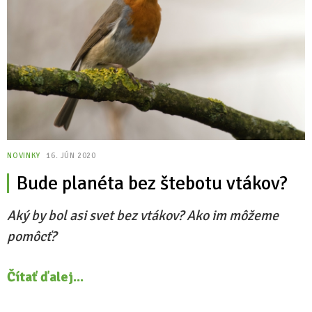
NOVINKY
16. JÚN 2020
Bude planéta bez štebotu vtákov?
Aký by bol asi svet bez vtákov?
Ako im môžeme
pomôcť?
Čítať ďalej...