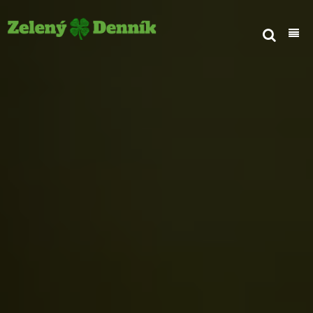
Inšpiratívne
Svet
Novinky
Podcasty
Eko tipy
Kontakt