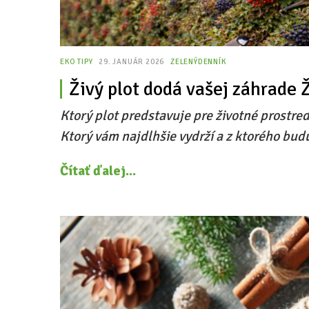
EKO TIPY
29. JANUÁR 2026
ZELENÝDENNÍK
Živý plot dodá vašej záhrade 
Ktorý plot predstavuje pre životné prostred
Ktorý vám najdlhšie vydrží a z ktorého budú
Čítať ďalej...