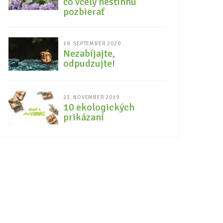
čo včely nestihnú
pozbierať
19. SEPTEMBER 2020
Nezabíjajte,
odpudzujte!
23. NOVEMBER 2019
10 ekologických
prikázaní