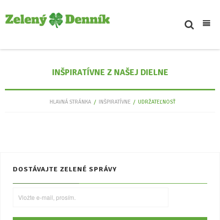
Inšpiratívne
INŠPIRATÍVNE Z NAŠEJ DIELNE
Svet
Novinky
HLAVNÁ STRÁNKA
/
INŠPIRATÍVNE
/
UDRŽATEĽNOSŤ
Podcasty
Eko tipy
Kontakt
DOSTÁVAJTE ZELENÉ SPRÁVY